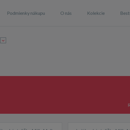
Podmienky nákupu
O nás
Kolekcie
Best
y
R