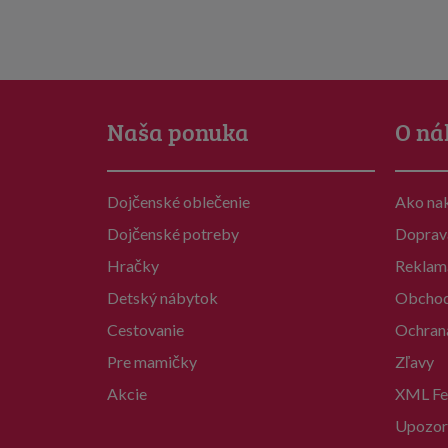
Naša ponuka
O ná
Dojčenské oblečenie
Ako na
Dojčenské potreby
Doprav
Hračky
Reklam
Detský nábytok
Obchod
Cestovanie
Ochran
Pre mamičky
Zľavy
Akcie
XML Fe
Upozor