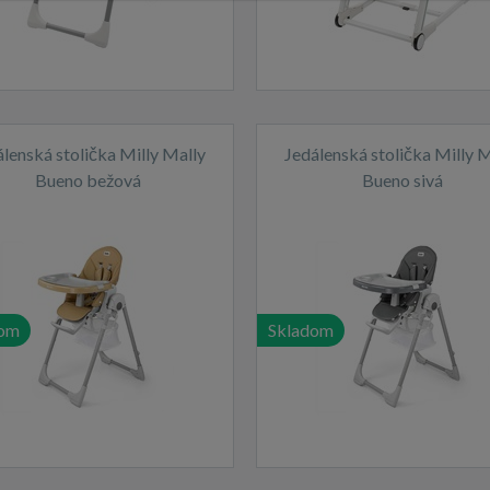
álenská stolička Milly Mally
Jedálenská stolička Milly M
Bueno bežová
Bueno sivá
dom
Skladom