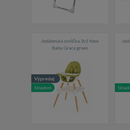
Jedálenská stolička 3v1 New
Jed
Baby Grace green
Výpredaj
Skladom
Skla