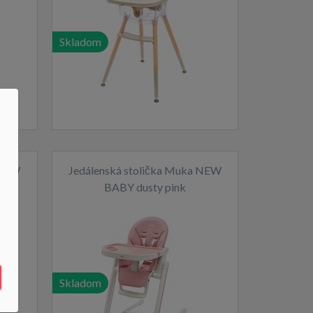
Skladom
 NEW
Jedálenská stolička Muka NEW
BABY dusty pink
Skladom