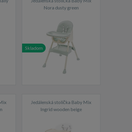
ally
Jedálenská stolička Baby Mix
Nora dusty green
Skladom
 Mix
Jedálenská stolička Baby Mix
en
Ingrid wooden beige