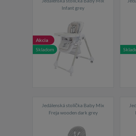
Jedálenská stolička Baby Mix
Jed
Infant grey
Akcia
Skladom
Skla
Jedálenská stolička Baby Mix
Jed
Freja wooden dark grey