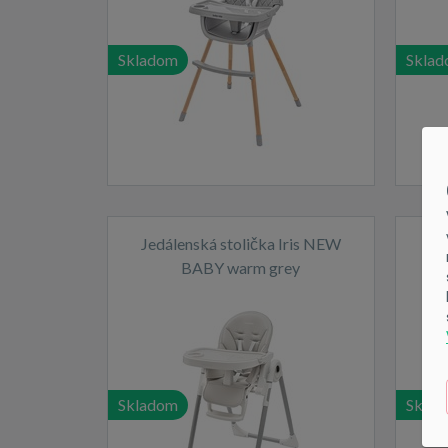
Skladom
Skla
Jedálenská stolička Iris NEW
Je
BABY warm grey
Skladom
Skla