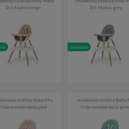
álenská stolička Milly Mally
Jedálenská stolička Milly M
2v1 Malmo beige
2v1 Malmo grey
dom
Skladom
álenská stolička Baby Mix
Jedálenská stolička Baby
Freja wooden dusty pink
Freja wooden dusty gre