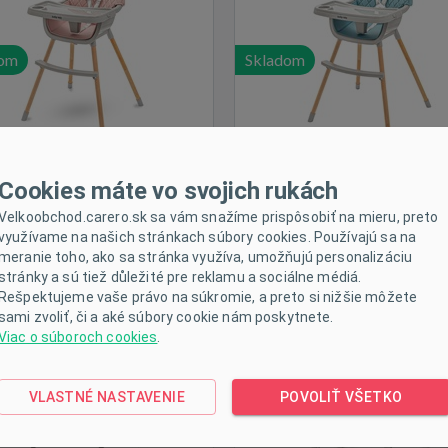
dom
Skladom
Cookies máte vo svojich rukách
Velkoobchod.carero.sk sa vám snažíme prispôsobiť na mieru, preto
využívame na našich stránkach súbory cookies. Používajú sa na
dálenská stolička Iris NEW
Jedálenská stolička Muka
meranie toho, ako sa stránka využíva, umožňujú personalizáciu
BABY black
BABY dusty green
stránky a sú tiež důležité pre reklamu a sociálne médiá.
Rešpektujeme vaše právo na súkromie, a preto si nižšie môžete
sami zvoliť, či a aké súbory cookie nám poskytnete.
Viac o súboroch cookies
.
VLASTNÉ NASTAVENIE
POVOLIŤ VŠETKO
dom
Skladom