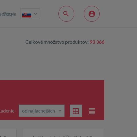
sellery
Verzia
Celkové množstvo produktov:
93 366
adenie: