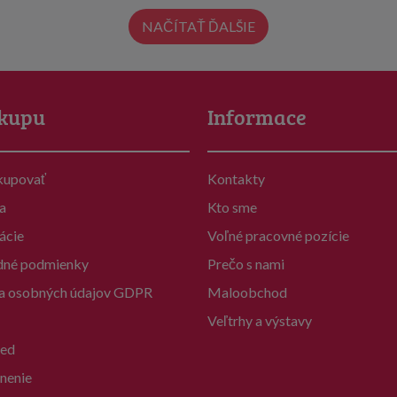
NAČÍTAŤ ĎALŠIE
kupu
Informace
kupovať
Kontakty
a
Kto sme
ácie
Voľné pracovné pozície
né podmienky
Prečo s nami
a osobných údajov GDPR
Maloobchod
Veľtrhy a výstavy
ed
nenie