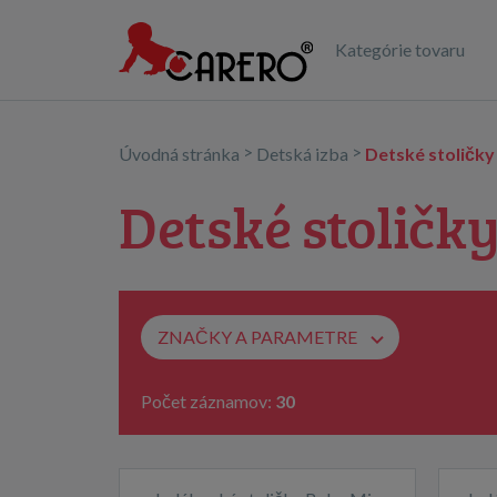
Kategórie tovaru
>
>
Úvodná stránka
Detská izba
Detské stoličky
Detské stoličk
ZNAČKY A PARAMETRE
Počet záznamov:
30