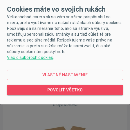
päťvrstvová
Cookies máte vo svojich rukách
Velkoobchod.carero.sk sa vám snažíme prispôsobiť na
mieru, preto využívame na našich stránkach súbory cookies.
Používajú sa na meranie toho, ako sa stránka využíva,
umožňujú personalizáciu stránky a sú tiež důležité pre
reklamu a sociálne médiá. Rešpektujeme vaše právo na
Skladom
súkromie, a preto si nižšie môžete sami zvoliť, či a aké
súbory cookie nám poskytnete.
Viac o súboroch cookies
.
VLASTNÉ NASTAVENIE
POVOLIŤ VŠETKO
Kartónová klopová krabica 450x250x200 mm
trojvrstvová