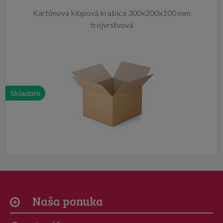
Kartónová klopová krabica 300x200x100 mm
trojvrstvová
Skladom
Naša ponuka