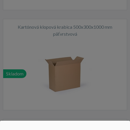
Kartónová klopová krabica 500x300x1000 mm
päťvrstvová
Skladom
Kartónová klopová krabica 750x450x550 mm