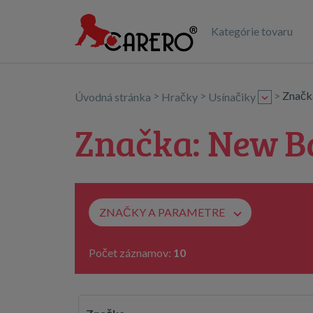
Kategórie tovaru
>
>
>
Znač
Úvodná stránka
Hračky
Usínačiky
Značka: New B
ZNAČKY A PARAMETRE
Počet záznamov:
10