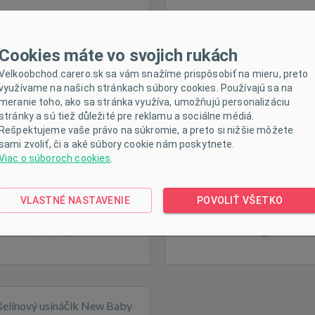
Cookies máte vo svojich rukách
elínový usínáčik New Baby
Mušelínový usínáčik New 
Velkoobchod.carero.sk sa vám snažíme prispôsobiť na mieru, preto
Koala pink
Koala grey
využívame na našich stránkach súbory cookies. Používajú sa na
meranie toho, ako sa stránka využíva, umožňujú personalizáciu
stránky a sú tiež důležité pre reklamu a sociálne médiá.
Rešpektujeme vaše právo na súkromie, a preto si nižšie môžete
sami zvoliť, či a aké súbory cookie nám poskytnete.
Viac o súboroch cookies
.
dom
Skladom
VLASTNÉ NASTAVENIE
POVOLIŤ VŠETKO
elínový usínáčik New Baby