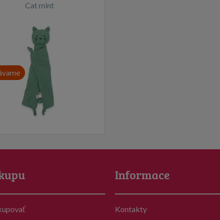
Cat mint
ávame
kupu
Informace
kupovať
Kontakty