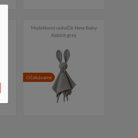
Baby
Mušelínový usínáčik New Baby
Rabbit grey
Očakávame