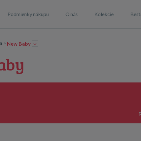
Podmienky nákupu
O nás
Kolekcie
Best
ka
>
New Baby
aby
R