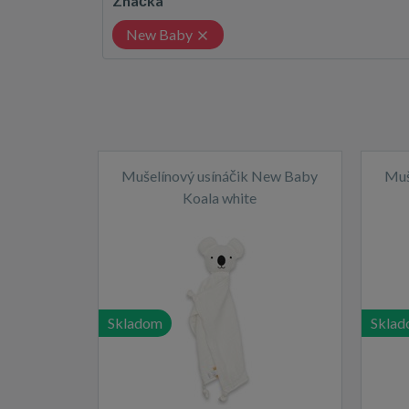
Značka
New Baby
Mušelínový usínáčik New Baby
Muš
Koala white
Skladom
Skla