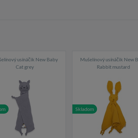
elínový usínáčik New Baby
Mušelínový usínáčik New 
Cat grey
Rabbit mustard
dom
Skladom