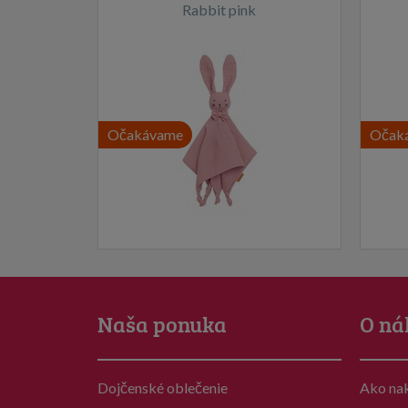
Rabbit pink
Očakávame
Očak
Naša ponuka
O ná
Dojčenské oblečenie
Ako na