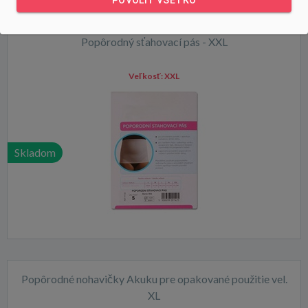
POVOLIŤ VŠETKO
Popôrodný sťahovací pás - XXL
Veľkosť:
XXL
Skladom
Popôrodné nohavičky Akuku pre opakované použitie vel.
XL