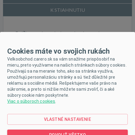
K STIAHNUTIU
Dojčiace podprsenka je vyrobená z vysoko
kvalitných materiálov, ktoré nedráždia pokožku
Cookies máte vo svojich rukách
matky v čase dojčenia. Veľkosť 75A.
Velkoobchod.carero.sk sa vám snažíme prispôsobiť na
mieru, preto využívame na našich stránkach súbory cookies.
Používajú sa na meranie toho, ako sa stránka využíva,
umožňujú personalizáciu stránky a sú tiež důležité pre
reklamu a sociálne médiá. Rešpektujeme vaše právo na
súkromie, a preto si nižšie môžete sami zvoliť, či a aké
K produktu
súbory cookie nám poskytnete.
Viac o súboroch cookies
.
odporúčame
prikúpiť
VLASTNÉ NASTAVENIE