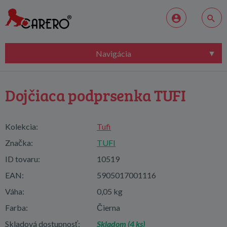
Navigácia
Dojčiaca podprsenka TUFI
Kolekcia:
Tufi
Značka:
TUFI
ID tovaru:
10519
EAN:
5905017001116
Váha:
0,05 kg
Farba:
Čierna
Skladová dostupnosť:
Skladom (4 ks)