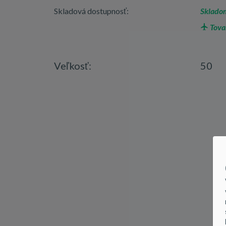
Skladová dostupnosť:
Skladom
Tova
Veľkosť:
50