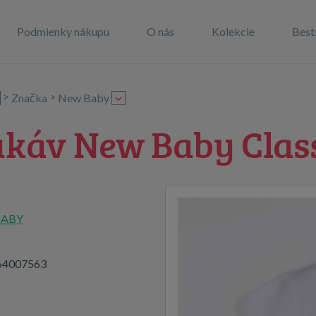
Podmienky nákupu
O nás
Kolekcie
Best
>
>
Značka
New Baby
ukáv New Baby Clas
BABY
64007563