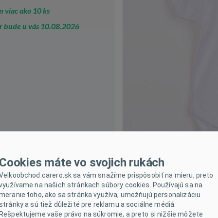
 viac ako 10 ks
r bude u vás 10.08.2026
Cookies máte vo svojich rukách
Velkoobchod.carero.sk sa vám snažíme prispôsobiť na mieru, preto
využívame na našich stránkach súbory cookies. Používajú sa na
meranie toho, ako sa stránka využíva, umožňujú personalizáciu
stránky a sú tiež důležité pre reklamu a sociálne médiá.
Rešpektujeme vaše právo na súkromie, a preto si nižšie môžete