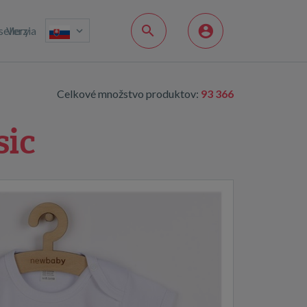
sellery
Verzia
Celkové množstvo produktov:
93 366
sic