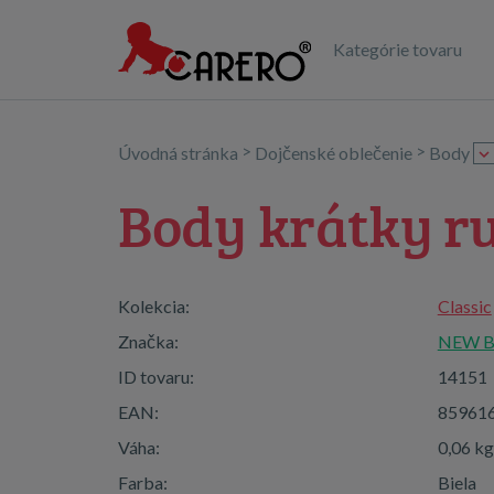
Kategórie tovaru
>
>
Úvodná stránka
Dojčenské oblečenie
Body
Body krátky r
Kolekcia:
Classic
Značka:
NEW 
ID tovaru:
14151
EAN:
85961
Váha:
0,06 kg
Farba:
Biela