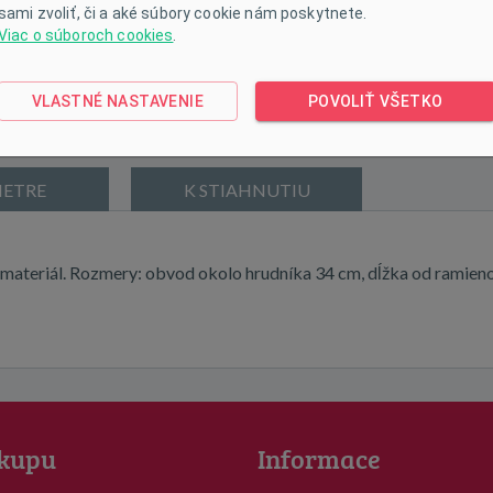
sami zvoliť, či a aké súbory cookie nám poskytnete.
Viac o súboroch cookies
.
VLASTNÉ NASTAVENIE
POVOLIŤ VŠETKO
ETRE
K STIAHNUTIU
 materiál. Rozmery: obvod okolo hrudníka 34 cm, dĺžka od ramien
kupu
Informace